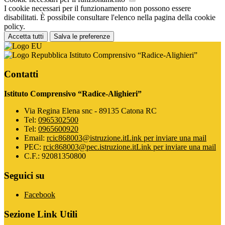
I cookie necessari per il funzionamento non possono essere
disabilitati. È possibile consultare l'elenco nella pagina della cookie
policy.
Accetta tutti
Salva le preferenze
Istituto Comprensivo “Radice-Alighieri”
Contatti
Istituto Comprensivo “Radice-Alighieri”
Via Regina Elena snc - 89135 Catona RC
Tel:
0965302500
Tel:
0965600920
Email:
rcic868003@istruzione.it
Link per inviare una mail
PEC:
rcic868003@pec.istruzione.it
Link per inviare una mail
C.F.: 92081350800
Seguici su
Facebook
Sezione Link Utili