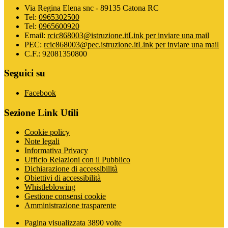
Via Regina Elena snc - 89135 Catona RC
Tel:
0965302500
Tel:
0965600920
Email:
rcic868003@istruzione.it
Link per inviare una mail
PEC:
rcic868003@pec.istruzione.it
Link per inviare una mail
C.F.: 92081350800
Seguici su
Facebook
Sezione Link Utili
Cookie policy
Note legali
Informativa Privacy
Ufficio Relazioni con il Pubblico
Dichiarazione di accessibilità
Obiettivi di accessibilità
Whistleblowing
Gestione consensi cookie
Amministrazione trasparente
Pagina visualizzata
3890
volte