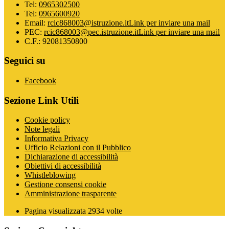
Tel:
0965302500
Tel:
0965600920
Email:
rcic868003@istruzione.it
Link per inviare una mail
PEC:
rcic868003@pec.istruzione.it
Link per inviare una mail
C.F.: 92081350800
Seguici su
Facebook
Sezione Link Utili
Cookie policy
Note legali
Informativa Privacy
Ufficio Relazioni con il Pubblico
Dichiarazione di accessibilità
Obiettivi di accessibilità
Whistleblowing
Gestione consensi cookie
Amministrazione trasparente
Pagina visualizzata
2934
volte