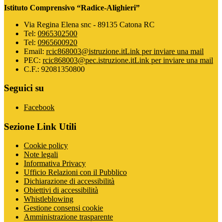
Istituto Comprensivo “Radice-Alighieri”
Via Regina Elena snc - 89135 Catona RC
Tel:
0965302500
Tel:
0965600920
Email:
rcic868003@istruzione.it
Link per inviare una mail
PEC:
rcic868003@pec.istruzione.it
Link per inviare una mail
C.F.: 92081350800
Seguici su
Facebook
Sezione Link Utili
Cookie policy
Note legali
Informativa Privacy
Ufficio Relazioni con il Pubblico
Dichiarazione di accessibilità
Obiettivi di accessibilità
Whistleblowing
Gestione consensi cookie
Amministrazione trasparente