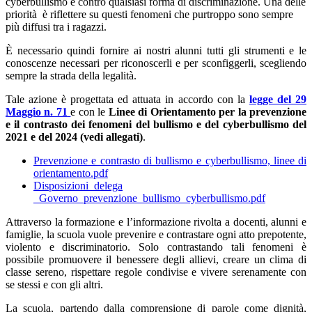
cyberbullismo e contro qualsiasi forma di discriminazione. Una delle
priorità è riflettere su questi fenomeni che purtroppo sono sempre
più diffusi tra i ragazzi.
È necessario quindi fornire ai nostri alunni tutti gli strumenti e le
conoscenze necessari per riconoscerli e per sconfiggerli, scegliendo
sempre la strada della legalità.
Tale azione è progettata ed attuata in accordo con la
legge del 29
Maggio n. 71
e con le
Linee di Orientamento per la prevenzione
e il contrasto dei fenomeni del bullismo e del cyberbullismo del
2021
e del 2024 (vedi allegati)
.
Prevenzione e contrasto di bullismo e cyberbullismo, linee di
orientamento.pdf
Disposizioni_delega
_Governo_prevenzione_bullismo_cyberbullismo.pdf
Attraverso la formazione e l’informazione rivolta a docenti, alunni e
famiglie, la scuola vuole prevenire e contrastare ogni atto prepotente,
violento e discriminatorio. Solo contrastando tali fenomeni è
possibile promuovere il benessere degli allievi, creare un clima di
classe sereno, rispettare regole condivise e vivere serenamente con
se stessi e con gli altri.
La scuola, partendo dalla comprensione di parole come dignità,