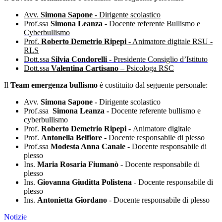
Avv.
Simona Sapone
- Dirigente scolastico
Prof.ssa
Simona Leanza
- Docente referente Bullismo e
Cyberbullismo
Prof.
Roberto Demetrio Ripepi
- Animatore digitale RSU -
RLS
Dott.ssa
Silvia Condorelli -
Presidente Consiglio d’Istituto
Dott.ssa
Valentina Cartisano
– Psicologa RSC
Il
Team emergenza bullismo
è costituito dal seguente personale:
Avv.
Simona Sapone -
Dirigente scolastico
Prof.ssa
Simona Leanza -
Docente referente bullismo e
cyberbullismo
Prof.
Roberto Demetrio Ripepi -
Animatore digitale
Prof.
Antonella Belfiore
- Docente responsabile di plesso
Prof.ssa
Modesta Anna Canale
- Docente responsabile di
plesso
Ins.
Maria Rosaria Fiumanò
- Docente responsabile di
plesso
Ins.
Giovanna Giuditta Polistena
- Docente responsabile di
plesso
Ins.
Antonietta Giordano
- Docente responsabile di plesso
Notizie