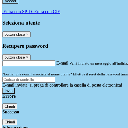
-
Entra con SPID
Entra con CIE
Seleziona utente
button close
×
Recupero password
button close
×
E-mail
Verrà inviato un messaggio all'indirizz
Non hai una e-mail associata al nome utente? Effettua il reset della password tram
E-mail inviata, si prega di controllare la casella di posta elettronica!
Errore
Chiudi
Successo
Chiudi
Informazione