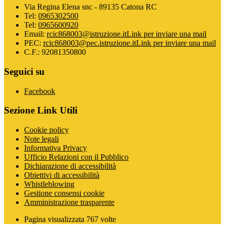
Via Regina Elena snc - 89135 Catona RC
Tel:
0965302500
Tel:
0965600920
Email:
rcic868003@istruzione.it
Link per inviare una mail
PEC:
rcic868003@pec.istruzione.it
Link per inviare una mail
C.F.: 92081350800
Seguici su
Facebook
Sezione Link Utili
Cookie policy
Note legali
Informativa Privacy
Ufficio Relazioni con il Pubblico
Dichiarazione di accessibilità
Obiettivi di accessibilità
Whistleblowing
Gestione consensi cookie
Amministrazione trasparente
Pagina visualizzata
767
volte