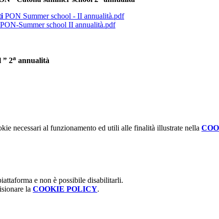
ti
PON Summer school - II annualità.pdf
PON-Summer school II annualità.pdf
a
 ” 2
annualità
kie necessari al funzionamento ed utili alle finalità illustrate nella
COO
attaforma e non è possibile disabilitarli.
isionare la
COOKIE POLICY
.