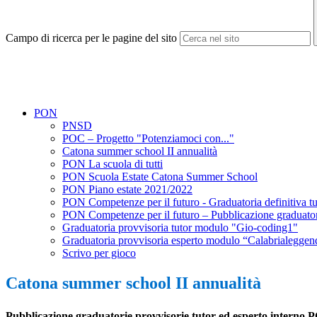
Campo di ricerca per le pagine del sito
PON
PNSD
POC – Progetto "Potenziamoci con..."
Catona summer school II annualità
PON La scuola di tutti
PON Scuola Estate Catona Summer School
PON Piano estate 2021/2022
PON Competenze per il futuro - Graduatoria definitiva t
PON Competenze per il futuro – Pubblicazione graduato
Graduatoria provvisoria tutor modulo "Gio-coding1"
Graduatoria provvisoria esperto modulo “Calabrialeggen
Scrivo per gioco
Catona summer school II annualità
Pubblicazione graduatorie provvisorie tutor ed esperto intern