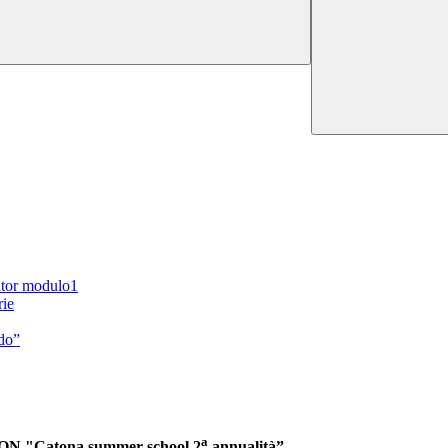
utor modulo1
rie
do”
a
o PON "Catona summer school 2
annualità”