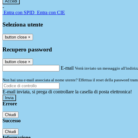
-
Entra con SPID
Entra con CIE
Seleziona utente
button close
×
Recupero password
button close
×
E-mail
Verrà inviato un messaggio all'indirizz
Non hai una e-mail associata al nome utente? Effettua il reset della password tram
E-mail inviata, si prega di controllare la casella di posta elettronica!
Errore
Chiudi
Successo
Chiudi
Informazione