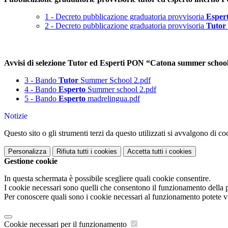
1 - Decreto pubblicazione graduatoria provvisoria
Esper
2 - Decreto pubblicazione graduatoria provvisoria
Tutor
Avvisi di selezione Tutor ed Esperti PON “Catona summer school
3 - Bando
Tutor
Summer School 2.pdf
4 - Bando
Esperto
Summer school 2.pdf
5 - Bando
Esperto
madrelingua.pdf
Notizie
Questo sito o gli strumenti terzi da questo utilizzati si avvalgono di coo
Personalizza
Rifiuta tutti
i cookies
Accetta tutti
i cookies
Gestione cookie
In questa schermata è possibile scegliere quali cookie consentire.
I cookie necessari sono quelli che consentono il funzionamento della pi
Per conoscere quali sono i cookie necessari al funzionamento potete v
Cookie necessari per il funzionamento