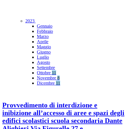
2023
Gennaio
Febbraio
Marzo
Aprile
Maggio
Giugno
Luglio
Agosto
Settembre
Ottobre
11
Novembre
8
Dicembre
11
Provvedimento di interdizione e
inibizione all’accesso di aree e spazi degli
edifici scolastici scuola secondaria Dante
Alighieri Via Figurelle 27 e