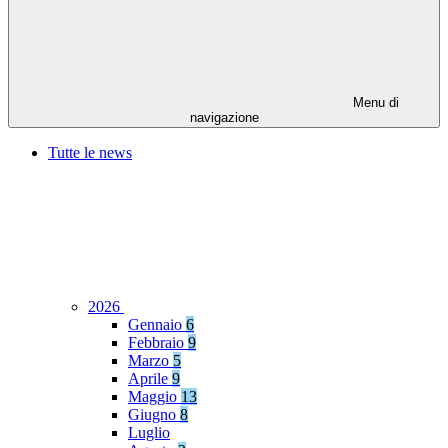
Menu di
navigazione
Tutte le news
2026
Gennaio
6
Febbraio
9
Marzo
5
Aprile
9
Maggio
13
Giugno
8
Luglio