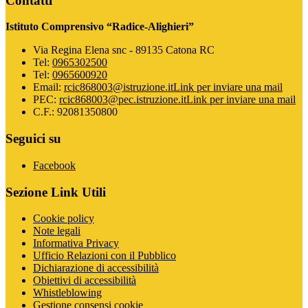
Contatti
Istituto Comprensivo “Radice-Alighieri”
Via Regina Elena snc - 89135 Catona RC
Tel:
0965302500
Tel:
0965600920
Email:
rcic868003@istruzione.it
Link per inviare una mail
PEC:
rcic868003@pec.istruzione.it
Link per inviare una mail
C.F.: 92081350800
Seguici su
Facebook
Sezione Link Utili
Cookie policy
Note legali
Informativa Privacy
Ufficio Relazioni con il Pubblico
Dichiarazione di accessibilità
Obiettivi di accessibilità
Whistleblowing
Gestione consensi cookie