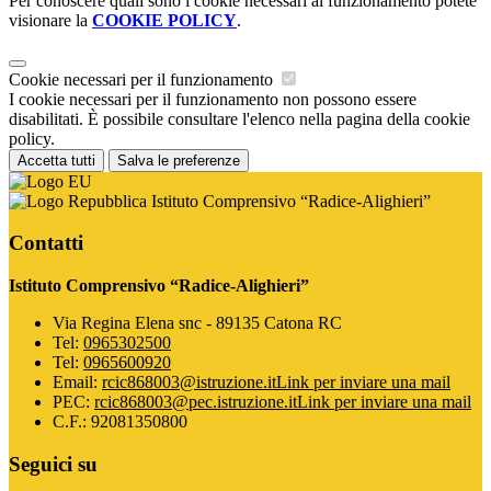
Per conoscere quali sono i cookie necessari al funzionamento potete
visionare la
COOKIE POLICY
.
Cookie necessari per il funzionamento
I cookie necessari per il funzionamento non possono essere
disabilitati. È possibile consultare l'elenco nella pagina della cookie
policy.
Accetta tutti
Salva le preferenze
Istituto Comprensivo “Radice-Alighieri”
Contatti
Istituto Comprensivo “Radice-Alighieri”
Via Regina Elena snc - 89135 Catona RC
Tel:
0965302500
Tel:
0965600920
Email:
rcic868003@istruzione.it
Link per inviare una mail
PEC:
rcic868003@pec.istruzione.it
Link per inviare una mail
C.F.: 92081350800
Seguici su