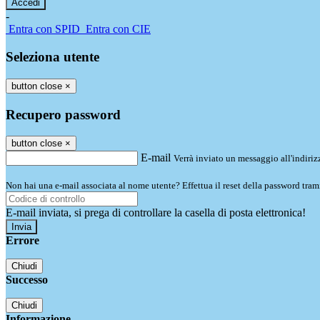
-
Entra con SPID
Entra con CIE
Seleziona utente
button close
×
Recupero password
button close
×
E-mail
Verrà inviato un messaggio all'indirizz
Non hai una e-mail associata al nome utente? Effettua il reset della password tram
E-mail inviata, si prega di controllare la casella di posta elettronica!
Errore
Chiudi
Successo
Chiudi
Informazione