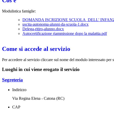
Cos'è
Modulistica famiglie:
DOMANDA ISCRIZIONE SCUOLA DELL' INFANZI
uscita-autonoma-alunni-da-scuola-1.docx
Delega-ritiro-alunno.docx
Autocertificazione riammissione dopo la malattia.pdf
Come si accede al servizio
Per accedere al servizio cliccare sul nome del modulo interessato per 
Luoghi in cui viene erogato il servizio
Segreteria
Indirizzo
Via Regina Elena - Catona (RC)
CAP