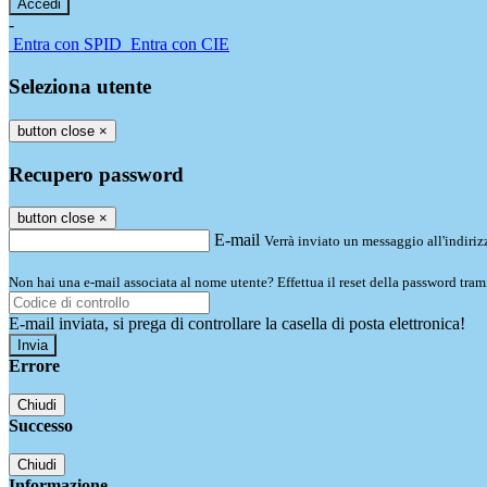
-
Entra con SPID
Entra con CIE
Seleziona utente
button close
×
Recupero password
button close
×
E-mail
Verrà inviato un messaggio all'indirizz
Non hai una e-mail associata al nome utente? Effettua il reset della password tram
E-mail inviata, si prega di controllare la casella di posta elettronica!
Errore
Chiudi
Successo
Chiudi
Informazione