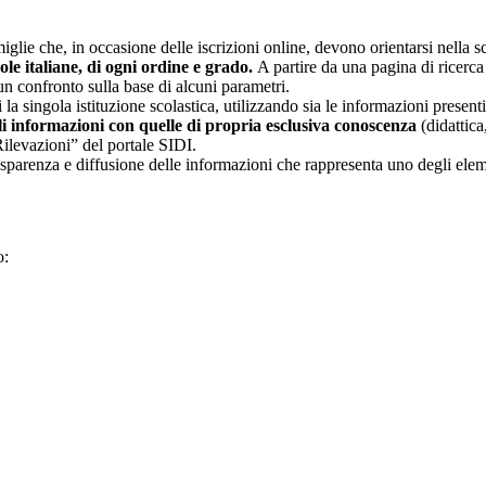
glie che, in occasione delle iscrizioni online, devono orientarsi nella sce
uole italiane, di ogni ordine e grado.
A partire da una pagina di ricerca e
un confronto sulla base di alcuni parametri.
 la singola istituzione scolastica, utilizzando sia le informazioni present
li informazioni con quelle di propria esclusiva conoscenza
(didattica,
Rilevazioni” del portale SIDI.
asparenza e diffusione delle informazioni che rappresenta uno degli eleme
o: