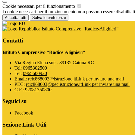
Cookie necessari per il funzionamento
I cookie necessari per il funzionamento non possono essere disabilitati.
Accetta tutti
Salva le preferenze
Istituto Comprensivo “Radice-Alighieri”
Contatti
Istituto Comprensivo “Radice-Alighieri”
Via Regina Elena snc - 89135 Catona RC
Tel:
0965302500
Tel:
0965600920
Email:
rcic868003@istruzione.it
Link per inviare una mail
PEC:
rcic868003@pec.istruzione.it
Link per inviare una mail
C.F.: 92081350800
Seguici su
Facebook
Sezione Link Utili