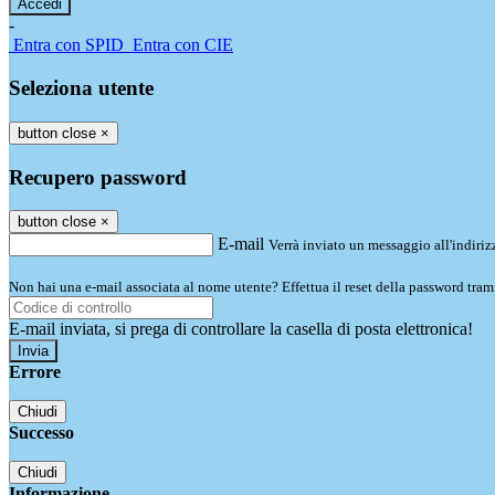
-
Entra con SPID
Entra con CIE
Seleziona utente
button close
×
Recupero password
button close
×
E-mail
Verrà inviato un messaggio all'indirizz
Non hai una e-mail associata al nome utente? Effettua il reset della password tram
E-mail inviata, si prega di controllare la casella di posta elettronica!
Errore
Chiudi
Successo
Chiudi
Informazione