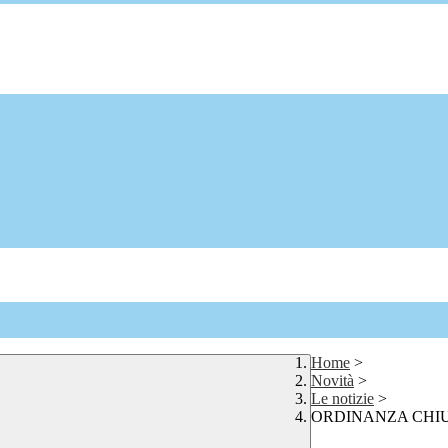
Home
>
Novità
>
Le notizie
>
ORDINANZA CHIU