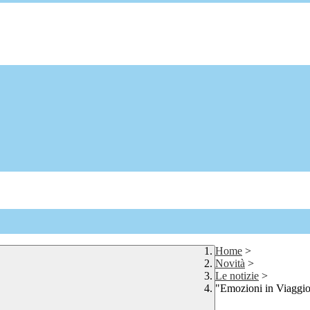
Home
>
Novità
>
Le notizie
>
"Emozioni in Viaggio