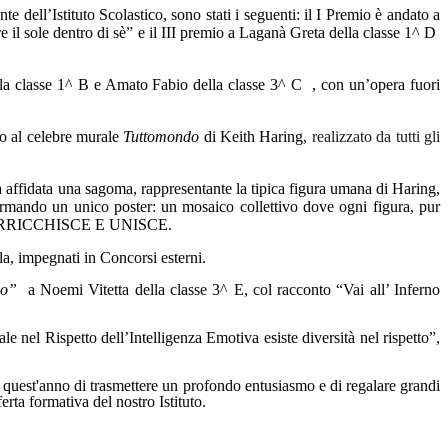
e dell’Istituto Scolastico, sono stati i seguenti: il I Premio è andato a
 il sole dentro di sè” e il III premio a Laganà Greta della classe 1^ D
la classe 1^ B e Amato Fabio della classe 3^ C
, con un’opera fuori
 al celebre murale
Tuttomondo
di Keith Haring,
realizzato da tutti gli
ta affidata una sagoma, rappresentante la tipica figura umana di Haring,
i formando un unico poster: un mosaico collettivo dove ogni figura, pur
 MA ARRICCHISCE E UNISCE.
la, impegnati in Concorsi esterni.
do”
a Noemi Vitetta della classe 3^ E, col racconto “Vai all’ Inferno
 nel Rispetto dell’Intelligenza Emotiva esiste diversità nel rispetto”,
he quest'anno di trasmettere un profondo entusiasmo e di regalare grandi
ferta formativa del nostro Istituto.