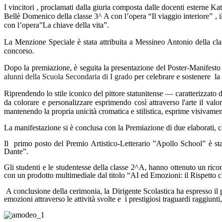
I vincitori , proclamati dalla giuria composta dalle docenti esterne Kat
Bellè Domenico della classe 3^ A con l’opera “Il viaggio interiore” , i
con l’opera”La chiave della vita”.
La Menzione Speciale è stata attribuita a Messineo Antonio della cl
concorso.
Dopo la premiazione, è seguita la presentazione del Poster-Manifesto
alunni della Scuola Secondaria di I grado
per celebrare e sostenere
la
Riprendendo lo stile iconico del pittore statunitense — caratterizzato 
da colorare e personalizzare esprimendo così attraverso l'arte il valo
mantenendo la propria unicità cromatica e stilistica, esprime 
La manifestazione si è conclusa con la Premiazione di due elaborati, ch
Il
primo posto del Premio Artistico-Letterario ”Apollo School” è stat
Dante”.
Gli studenti e le studentesse della classe 2^A, hanno ottenuto un rico
con un prodotto multimediale dal titolo “AI ed Emozioni: il Rispetto ch
A conclusione della cerimonia,
la Dirigente Scolastica ha espresso il
emozioni attraverso le attività svolte e
i prestigiosi traguardi raggiunti