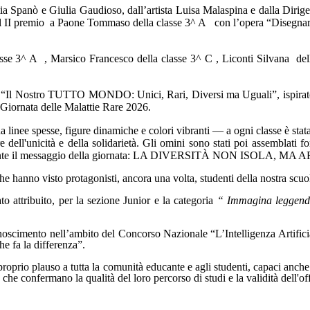
ia Spanò e Giulia Gaudioso, dall’artista Luisa Malaspina e dalla Dirigent
l II premio
a Paone Tommaso della classe 3^ A
con l’opera “Disegnare
asse 3^ A
, Marsico Francesco della classe 3^ C , Liconti Silvana
del
“Il Nostro TUTTO MONDO: Unici, Rari, Diversi ma Uguali”, ispirato
 Giornata delle Malattie Rare 2026.
da linee spesse, figure dinamiche e colori vibranti — a ogni classe è sta
re dell'unicità e della solidarietà. Gli omini sono stati poi assemblat
visivamente il messaggio della giornata: LA DIVERSITÀ NON ISOLA,
e hanno visto protagonisti, ancora una volta, studenti della nostra scuo
o attribuito, per la sezione Junior e la categoria
“ Immagina leggen
noscimento nell’ambito del Concorso Nazionale “L’Intelligenza Artificiale
e fa la differenza”.
 proprio plauso a tutta la comunità educante e agli studenti, capaci anc
, che confermano la qualità del loro percorso di studi e la validità dell'of