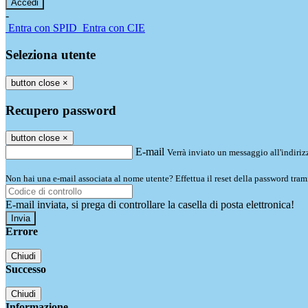
-
Entra con SPID
Entra con CIE
Seleziona utente
button close
×
Recupero password
button close
×
E-mail
Verrà inviato un messaggio all'indirizz
Non hai una e-mail associata al nome utente? Effettua il reset della password tram
E-mail inviata, si prega di controllare la casella di posta elettronica!
Errore
Chiudi
Successo
Chiudi
Informazione