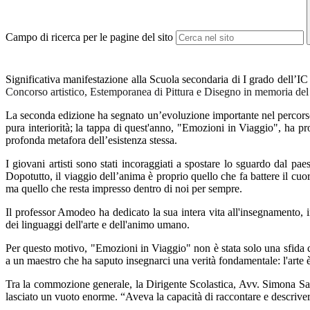
Campo di ricerca per le pagine del sito
Significativa manifestazione alla Scuola secondaria di I grado dell’I
Concorso artistico, Estemporanea di Pittura e Disegno in memoria d
La seconda edizione ha segnato un’evoluzione importante nel percorso 
pura interiorità; la tappa di quest'anno, "Emozioni in Viaggio", ha pro
profonda metafora dell’esistenza stessa.
I giovani artisti sono stati incoraggiati a spostare lo sguardo dal p
Dopotutto, il viaggio dell’anima è proprio quello che fa battere il cuo
ma quello che resta impresso dentro di noi per sempre.
Il professor Amodeo ha dedicato la sua intera vita all'insegnamento, 
dei linguaggi dell'arte e dell'animo umano.
Per questo motivo, "Emozioni in Viaggio" non è stata solo una sfida c
a un maestro che ha saputo insegnarci una verità fondamentale: l'arte 
Tra la commozione generale, la Dirigente Scolastica, Avv. Simona S
lasciato un vuoto enorme. “Aveva la capacità di raccontare e descriver