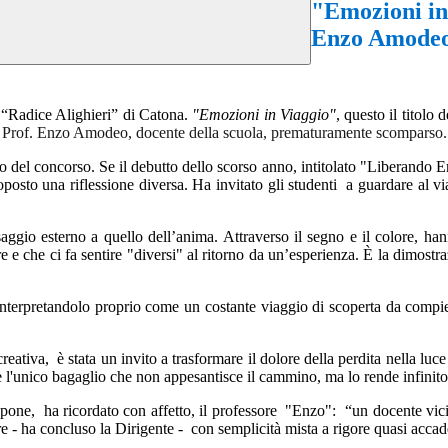
"Emozioni in
Enzo Amode
C “Radice Alighieri” di Catona.
"Emozioni in Viaggio"
, questo il titolo
el Prof. Enzo Amodeo, docente della scuola, prematuramente scomparso.
del concorso. Se il debutto dello scorso anno, intitolato "Liberando Em
posto una riflessione diversa. Ha invitato gli studenti
a guardare al 
aesaggio esterno a quello dell’anima. Attraverso il segno e il colore, h
re e che ci fa sentire "diversi" al ritorno da un’esperienza. È la dimostr
interpretandolo proprio come un costante viaggio di scoperta da compie
reativa,
è stata un invito a trasformare il dolore della perdita nella l
è l'unico bagaglio che non appesantisce il cammino, ma lo rende infinito
apone,
ha ricordato con affetto, il professore
"Enzo":
“un docente vici
e - ha concluso la Dirigente -
con semplicità mista a rigore quasi accad