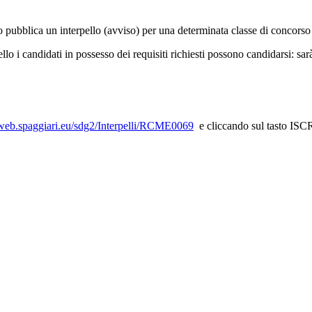
tuto pubblica un interpello (avviso) per una determinata classe di concors
llo i candidati in possesso dei requisiti richiesti possono candidarsi: sar
/web.spaggiari.eu/sdg2/Interpelli/RCME0069
e cliccando sul tasto IS