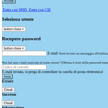
-
Entra con SPID
Entra con CIE
Seleziona utente
button close
×
Recupero password
button close
×
E-mail
Verrà inviato un messaggio all'indirizz
Non hai una e-mail associata al nome utente? Effettua il reset della password tram
E-mail inviata, si prega di controllare la casella di posta elettronica!
Errore
Chiudi
Successo
Chiudi
Informazione