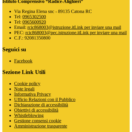
Istituto Comprensivo “Radice-Alighieri”
Via Regina Elena snc - 89135 Catona RC
Tel:
0965302500
Tel:
0965600920
Email:
rcic868003@istruzione.it
Link per inviare una mail
PEC:
rcic868003@pec.istruzione.it
Link per inviare una mail
C.F.: 92081350800
Seguici su
Facebook
Sezione Link Utili
Cookie policy
Note legali
Informativa Privacy
Ufficio Relazioni con il Pubblico
Dichiarazione di accessibilità
Obiettivi di accessibilità
Whistleblowing
Gestione consensi cookie
Amministrazione trasparente